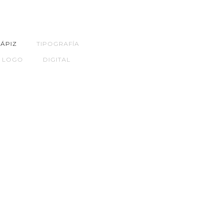
LÁPIZ
TIPOGRAFÍA
LOGO
DIGITAL